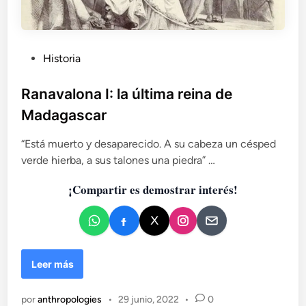
P
Historia
u
b
Ranavalona I: la última reina de
l
Madagascar
i
c
“Está muerto y desaparecido. A su cabeza un césped
a
verde hierba, a sus talones una piedra” …
d
¡Compartir es demostrar interés!
o
e
n
R
Leer más
a
n
por
anthropologies
•
29 junio, 2022
•
0