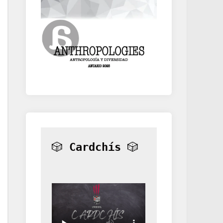
🎲 
Cardchís
 🎲