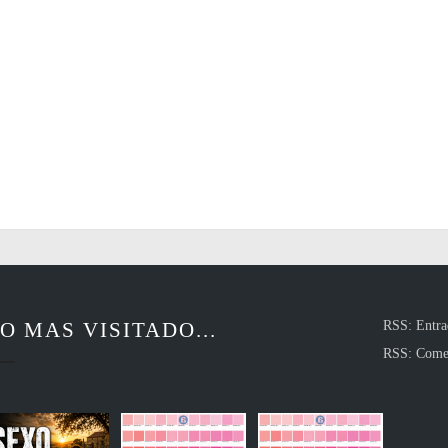
O MAS VISITADO...
RSS: Entra
RSS: Come