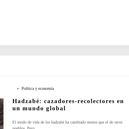
P
Política y economía
u
Hadzabé: cazadores-recolectores en
b
l
un mundo global
i
c
El modo de vida de los hadzabé ha cambiado menos que el de otros
a
pueblos. Pero…