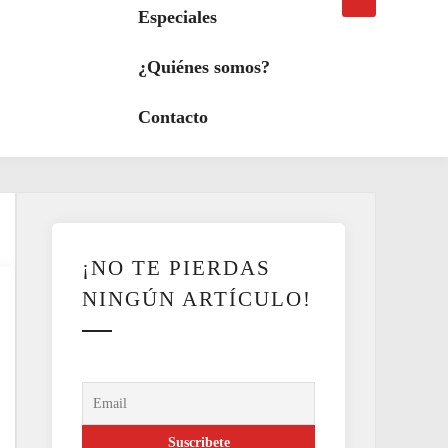
búsqueda
a
Especiales
modo
oscuro
¿Quiénes somos?
Contacto
¡NO TE PIERDAS
NINGÚN ARTÍCULO!