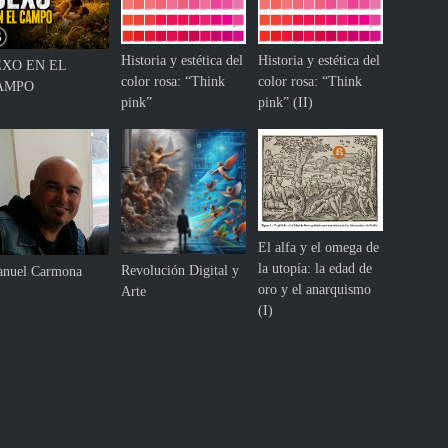
Historia y estética del
Historia y estética del
EXO EN EL
color rosa: “Think
color rosa: “Think
AMPO
pink”
pink” (II)
El alfa y el omega de
la utopía: la edad de
Revolución Digital y
nuel Carmona
oro y el anarquismo
Arte
(I)