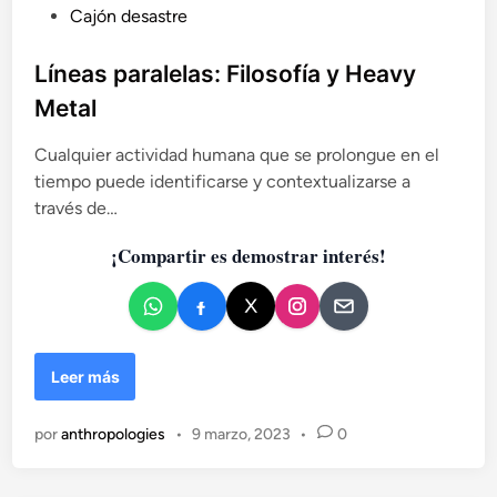
P
Cajón desastre
u
b
Líneas paralelas: Filosofía y Heavy
l
Metal
i
c
Cualquier actividad humana que se prolongue en el
a
tiempo puede identificarse y contextualizarse a
d
través de…
o
¡Compartir es demostrar interés!
e
n
L
Leer más
í
n
por
anthropologies
•
9 marzo, 2023
•
0
e
a
s