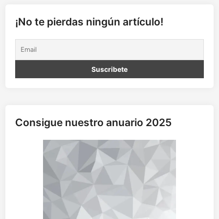
p
a
¡No te pierdas ningún artículo!
r
a
l
e
l
a
s
:
F
Consigue nuestro anuario 2025
i
l
o
s
o
f
í
a
y
H