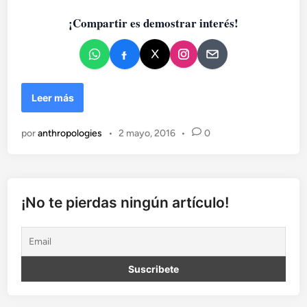
o
¡Compartir es demostrar interés!
e
n
E
Leer más
l
e
por
anthropologies
•
2 mayo, 2016
•
0
d
u
c
a
d
¡No te pierdas ningún artículo!
o
r
s
o
c
i
a