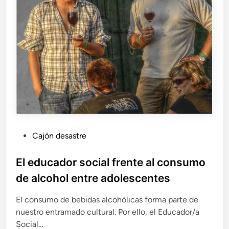
P
Cajón desastre
u
b
El educador social frente al consumo
l
de alcohol entre adolescentes
i
c
El consumo de bebidas alcohólicas forma parte de
a
nuestro entramado cultural. Por ello, el Educador/a
d
Social…