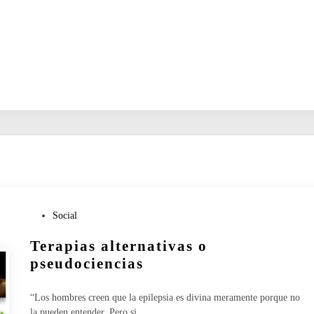
P
Social
u
Terapias alternativas o
b
l
pseudociencias
i
c
“Los hombres creen que la epilepsia es divina meramente porque no
a
la pueden entender. Pero si…