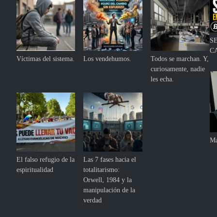
S
C
Víctimas del sistema.
Los vendehumos.
Todos se marchan. Y,
curiosamente, nadie
les echa.
Ma
El falso refugio de la
Las 7 fases hacia el
espiritualidad
totalitarismo:
Orwell, 1984 y la
manipulación de la
verdad