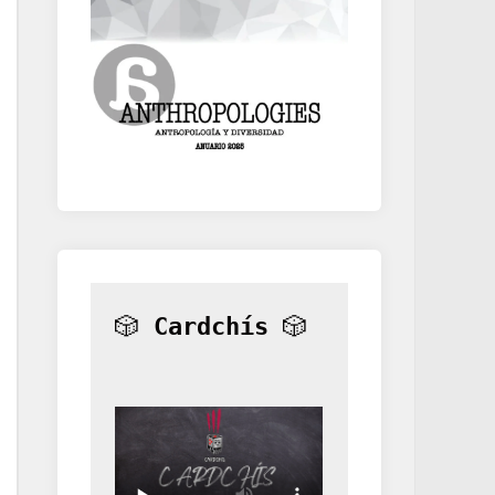
🎲 
Cardchís
 🎲