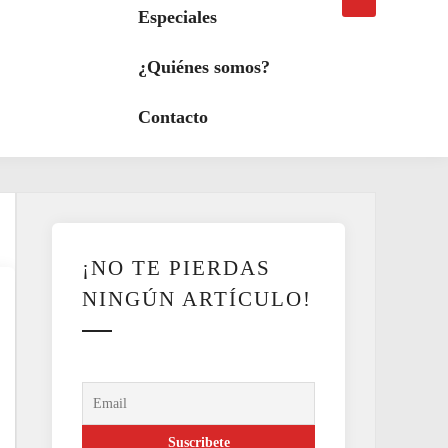
búsqueda
a
Especiales
modo
oscuro
¿Quiénes somos?
Contacto
¡NO TE PIERDAS
NINGÚN ARTÍCULO!