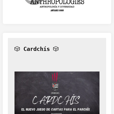
🎲 
Cardchís
 🎲