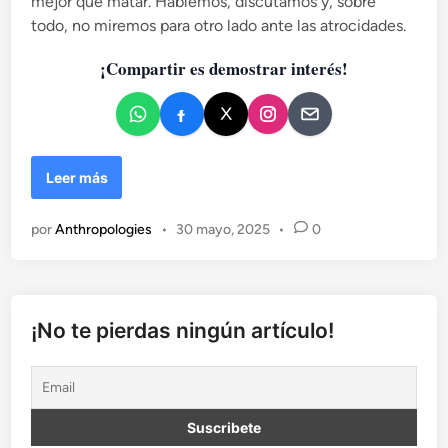
mejor que matar. Hablemos, discutamos y, sobre
c
todo, no miremos para otro lado ante las atrocidades.
a
d
¡Compartir es demostrar interés!
o
e
n
M
Leer más
a
m
por
Anthropologies
•
30 mayo, 2025
•
0
á
A
m
a
l
¡No te pierdas ningún artículo!
g
a
m
a