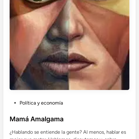
P
Política y economía
u
b
Mamá Amalgama
l
¿Hablando se entiende la gente? Al menos, hablar es
i