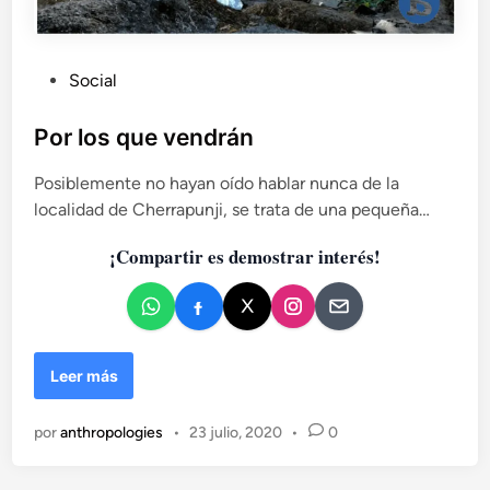
P
Social
u
b
Por los que vendrán
l
Posiblemente no hayan oído hablar nunca de la
i
localidad de Cherrapunji, se trata de una pequeña…
c
a
¡Compartir es demostrar interés!
d
o
e
n
P
Leer más
o
r
por
anthropologies
•
23 julio, 2020
•
0
l
o
s