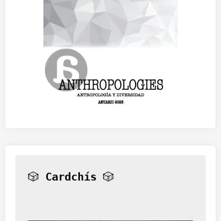
🎲 
Cardchís
 🎲