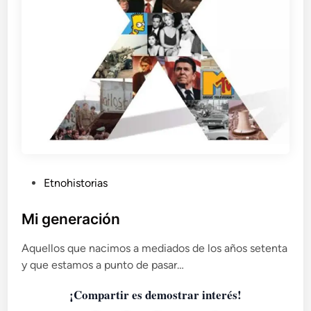
P
Etnohistorias
u
b
Mi generación
l
Aquellos que nacimos a mediados de los años setenta
i
y que estamos a punto de pasar…
c
a
¡Compartir es demostrar interés!
d