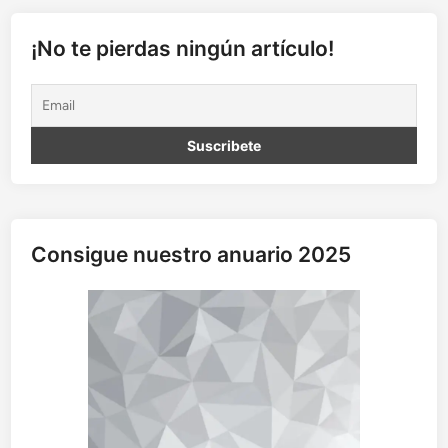
q
u
¡No te pierdas ningún artículo!
e
v
e
n
d
r
á
n
Consigue nuestro anuario 2025