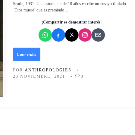
i
Seatle, 1931. Una estudiante de 18 años escribe un ensayo titulado
c
‘Dios muere’ que es premiado…
a
d
¡Compartir es demostrar interés!
o
e
n
H
Leer más
o
l
POR
ANTHROPOLOGIES
•
l
23 NOVIEMBRE, 2021
•
0
y
w
o
o
d
h
a
m
u