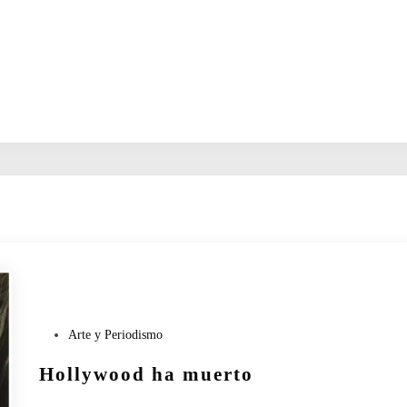
P
Arte y Periodismo
u
Hollywood ha muerto
b
l