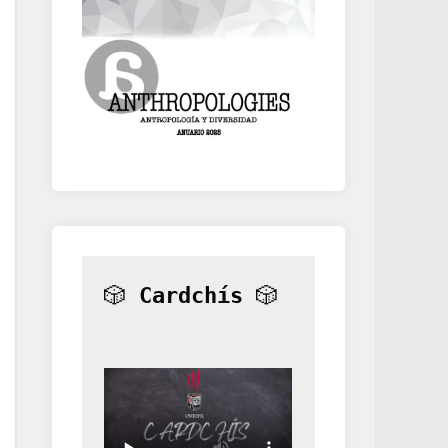
🎲 
Cardchís
 🎲