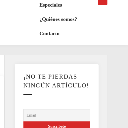
búsqueda
a
Especiales
modo
oscuro
¿Quiénes somos?
Contacto
¡NO TE PIERDAS
NINGÚN ARTÍCULO!