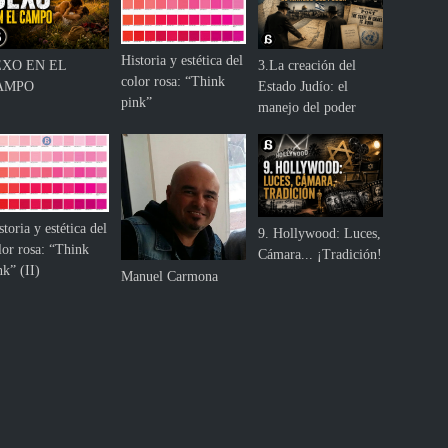
Historia y estética del
EXO EN EL
3.La creación del
color rosa: “Think
AMPO
Estado Judío: el
pink”
manejo del poder
storia y estética del
9. Hollywood: Luces,
lor rosa: “Think
Cámara... ¡Tradición!
nk” (II)
Manuel Carmona