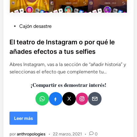
P
Cajón desastre
u
b
El teatro de Instagram o por qué le
l
añades efectos a tus selfies
i
c
Abres Instagram, vas a la sección de “añadir historia” y
a
seleccionas el efecto que complemente tu…
d
¡Compartir es demostrar interés!
o
e
n
E
Leer más
l
t
por
anthropologies
•
22 marzo, 2021
•
0