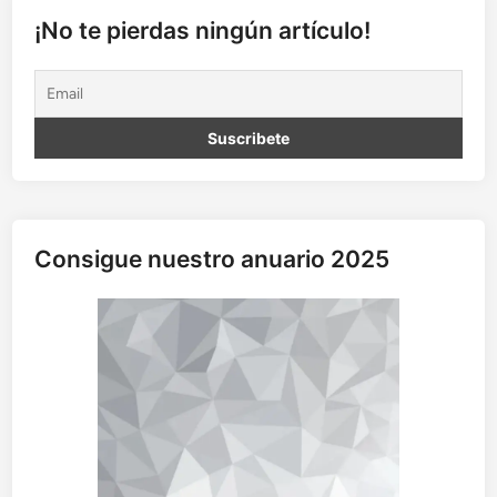
e
c
¡No te pierdas ningún artículo!
l
i
f
o
i
n
e
i
s
s
t
a
Consigue nuestro anuario 2025