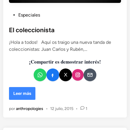
é
l
P
Especiales
e
u
a
b
ñ
El coleccionista
a
l
d
¡Hola a todos! Aquí os traigo una nueva tanda de
i
e
coleccionistas: Juan Carlos y Rubén,…
c
s
a
e
¡Compartir es demostrar interés!
d
f
o
e
e
c
t
n
o
E
Leer más
s
l
a
c
t
por
anthropologies
•
12 julio, 2015
•
1
o
u
l
s
e
s
c