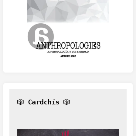
🎲 
Cardchís
 🎲