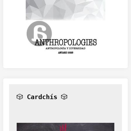
🎲 
Cardchís
 🎲