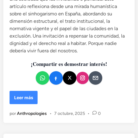
artículo reflexiona desde una mirada humanística
e
sobre el sinhogarismo en España, abordando su
n
dimensión estructural, el trato institucional, la
normativa vigente y el papel de las ciudades en la
exclusión. Una invitación a repensar la comunidad, la
dignidad y el derecho real a habitar. Porque nadie
debería vivir fuera del nosotros.
¡Compartir es demostrar interés!
C
Leer más
A
R
por
Anthropologies
•
7 octubre, 2025
•
0
T
O
N
E