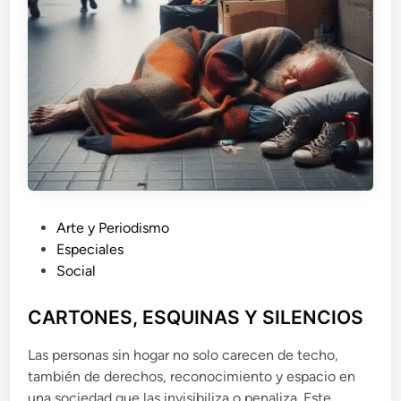
P
Arte y Periodismo
u
Especiales
b
Social
l
i
CARTONES, ESQUINAS Y SILENCIOS
c
Las personas sin hogar no solo carecen de techo,
a
también de derechos, reconocimiento y espacio en
d
una sociedad que las invisibiliza o penaliza. Este
o