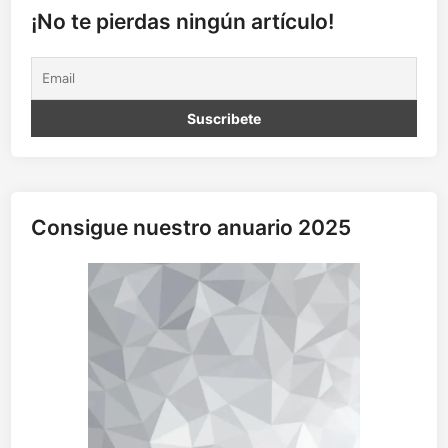
S
¡No te pierdas ningún artículo!
,
E
S
Q
U
I
N
A
S
Consigue nuestro anuario 2025
Y
S
I
L
E
N
C
I
O
S