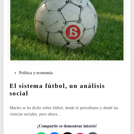
P
Política y economía
u
El sistema fútbol, un análisis
b
l
social
i
c
Mucho se ha dicho sobre fútbol, desde el periodismo y desde las
a
ciencias sociales, pero ahora…
d
o
¡Compartir es demostrar interés!
e