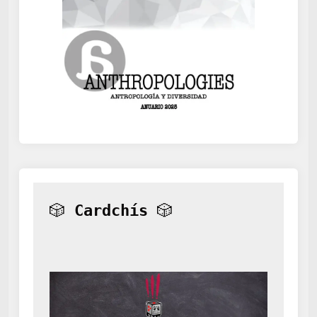
🎲 
Cardchís
 🎲