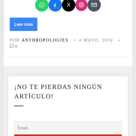
n
E
Leer más
l
s
POR
ANTHROPOLOGIES
•
4 MAYO, 2016
•
i
0
s
t
e
m
a
f
¡NO TE PIERDAS NINGÚN
ú
t
ARTÍCULO!
b
o
l
,
u
n