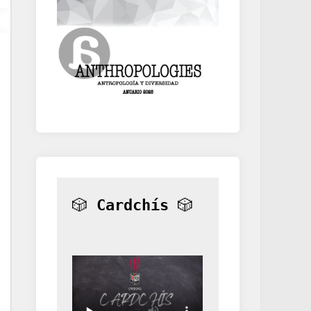
🎲 
Cardchís
 🎲