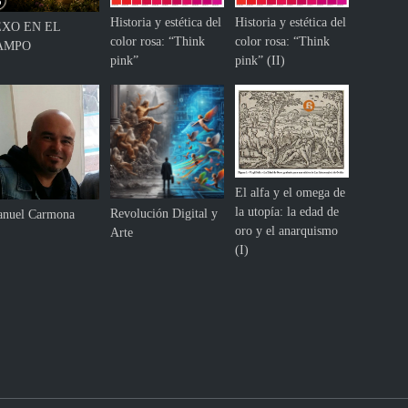
c
Historia y estética del
Historia y estética del
EXO EN EL
c
color rosa: “Think
color rosa: “Think
AMPO
i
pink”
pink” (II)
ó
n
El alfa y el omega de
la utopía: la edad de
Revolución Digital y
nuel Carmona
oro y el anarquismo
Arte
(I)