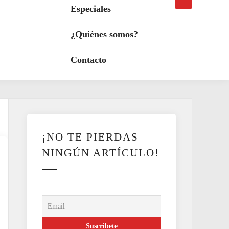
búsqueda
a
Especiales
modo
oscuro
¿Quiénes somos?
Contacto
¡NO TE PIERDAS
NINGÚN ARTÍCULO!