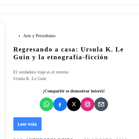
u
i
c
a
r
P
Arte y Periodismo
e
u
l
Regresando a casa: Ursula K. Le
b
a
l
Guin y la etnografía-ficción
t
i
i
c
v
El verdadero viaje es el retorno
a
a
Ursula K. Le Guin
d
.
o
¡Compartir es demostrar interés!
N
e
e
n
u
r
o
d
R
Leer más
i
e
v
g