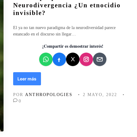
l
Neurodivergencia ¿Un etnocidio
i
invisible?
c
a
El ya no tan nuevo paradigma de la neurodiversidad parece
d
estancado en el discurso sin llegar…
o
e
¡Compartir es demostrar interés!
n
U
Leer más
n
i
POR
ANTHROPOLOGIES
•
2 MAYO, 2022
•
d
0
a
d
p
s
í
q