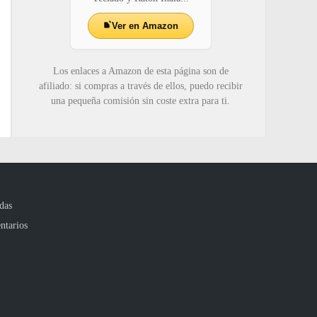
Ver en Amazon
Los enlaces a Amazon de esta página son de
afiliado: si compras a través de ellos, puedo recibir
una pequeña comisión sin coste extra para ti.
das
ntarios