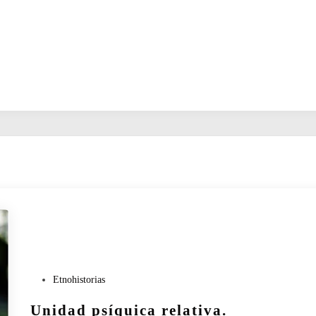
P
Etnohistorias
u
Unidad psíquica relativa.
b