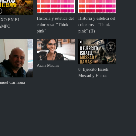
Historia y estética del
Historia y estética del
EXO EN EL
color rosa: “Think
color rosa: “Think
AMPO
pink”
pink” (II)
Azalí Macías
8. Ejército Israelí,
Mossad y Hamas
nuel Carmona