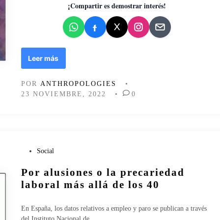
d
¡Compartir es demostrar interés!
o
e
n
S
Leer más
e
x
POR
ANTHROPOLOGIES
•
o
23 NOVIEMBRE, 2022
•
0
y
m
e
n
o
p
P
Social
a
u
Por alusiones o la precariedad
u
b
s
l
laboral más allá de los 40
i
i
a
c
En España, los datos relativos a empleo y paro se publican a través
a
del Instituto Nacional de…