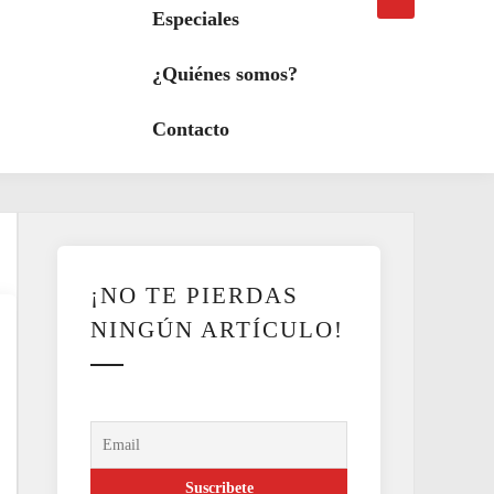
búsqueda
a
Especiales
modo
oscuro
¿Quiénes somos?
Contacto
¡NO TE PIERDAS
NINGÚN ARTÍCULO!