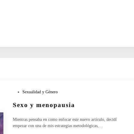
P
Sexualidad y Género
u
Sexo y menopausia
b
l
i
Mientras pensaba en como enfocar este nuevo artículo, decidí
c
empezar con una de mis estrategias metodológicas,…
a