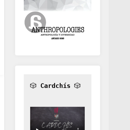
🎲 
Cardchís
 🎲