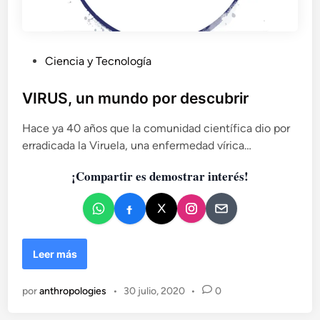
P
Ciencia y Tecnología
u
b
VIRUS, un mundo por descubrir
l
Hace ya 40 años que la comunidad científica dio por
i
erradicada la Viruela, una enfermedad vírica…
c
a
¡Compartir es demostrar interés!
d
o
e
n
V
Leer más
I
R
por
anthropologies
•
30 julio, 2020
•
0
U
S