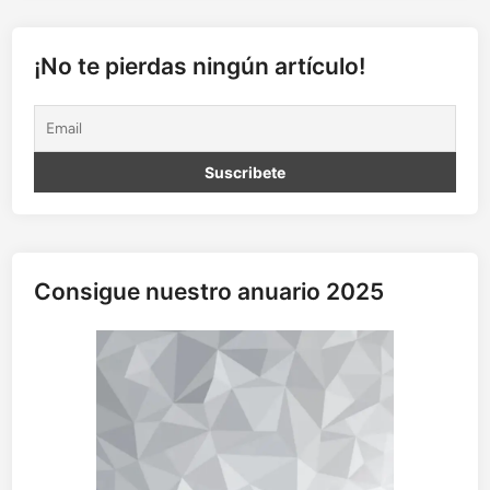
,
u
n
¡No te pierdas ningún artículo!
m
u
n
d
o
p
o
r
d
Consigue nuestro anuario 2025
e
s
c
u
b
r
i
r