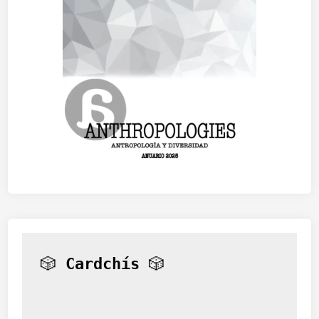
🎲 
Cardchís
 🎲