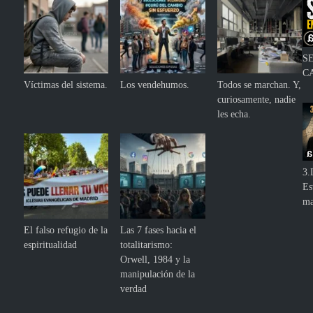
S
C
Víctimas del sistema.
Los vendehumos.
Todos se marchan. Y,
curiosamente, nadie
les echa.
3.
Es
ma
El falso refugio de la
Las 7 fases hacia el
espiritualidad
totalitarismo:
Orwell, 1984 y la
manipulación de la
verdad