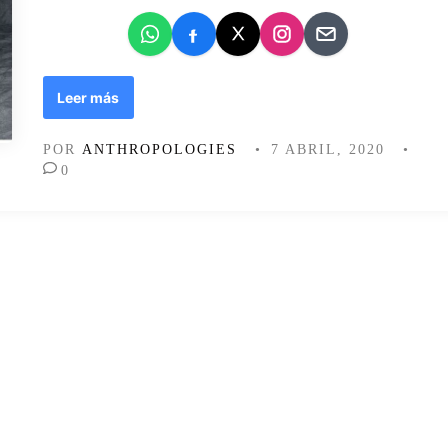
d
o
e
n
C
Leer más
a
í
POR
ANTHROPOLOGIES
•
7 ABRIL, 2020
•
d
0
a
l
i
b
r
e