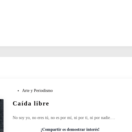
P
Arte y Periodismo
u
Caída libre
b
l
i
No soy yo, no eres tú, no es por mí, ni por ti, ni por nadie.…
c
a
¡Compartir es demostrar interés!