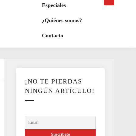
búsqueda
a
Especiales
modo
oscuro
¿Quiénes somos?
Contacto
¡NO TE PIERDAS
NINGÚN ARTÍCULO!