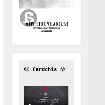
🎲 
Cardchís
 🎲