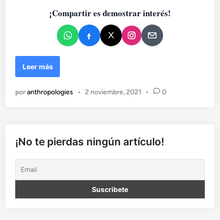
o
¡Compartir es demostrar interés!
e
n
D
Leer más
e
l
por
anthropologies
•
2 noviembre, 2021
•
0
a
u
t
o
p
¡No te pierdas ningún artículo!
í
a
d
e
l
i
n