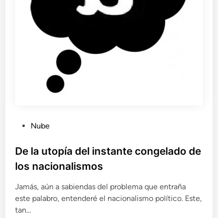
P
Nube
u
b
De la utopía del instante congelado de
l
los nacionalismos
i
c
Jamás, aún a sabiendas del problema que entraña
a
este palabro, entenderé el nacionalismo político. Este,
d
tan…