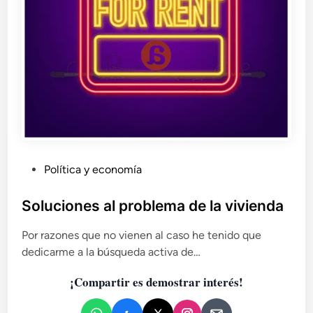
P
Política y economía
u
b
Soluciones al problema de la vivienda
l
Por razones que no vienen al caso he tenido que
i
dedicarme a la búsqueda activa de…
c
a
¡Compartir es demostrar interés!
d
o