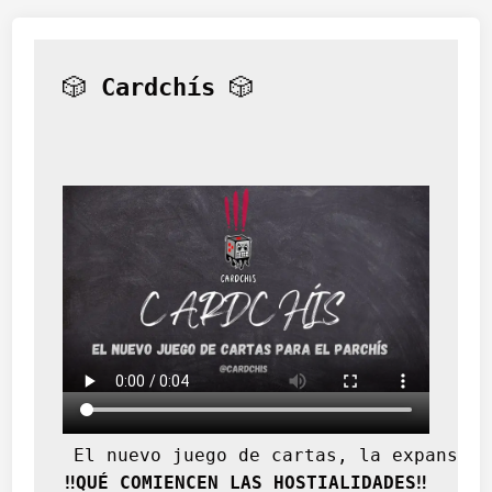
🎲 
Cardchís
 🎲
 El nuevo juego de cartas, la expansión
‼️QUÉ COMIENCEN LAS HOSTIALIDADES‼️