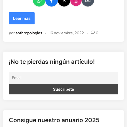
e
n
S
Leer más
o
l
por
anthropologies
•
16 noviembre, 2022
•
0
u
c
i
o
n
¡No te pierdas ningún artículo!
e
s
a
l
p
r
o
b
l
Consigue nuestro anuario 2025
e
m