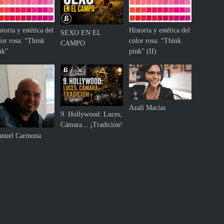
storia y estética del
Historia y estética del
SEXO EN EL
lor rosa: “Think
color rosa: “Think
CAMPO
nk”
pink” (II)
Azalí Macías
9. Hollywood: Luces,
Cámara... ¡Tradición!
nuel Carmona