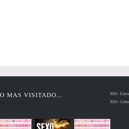
O MAS VISITADO...
RSS: Entra
RSS: Come