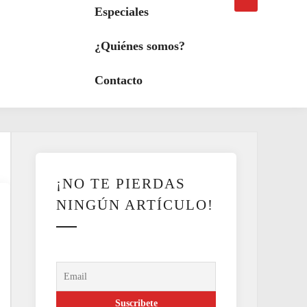
búsqueda
a
Especiales
modo
oscuro
¿Quiénes somos?
Contacto
¡NO TE PIERDAS
NINGÚN ARTÍCULO!