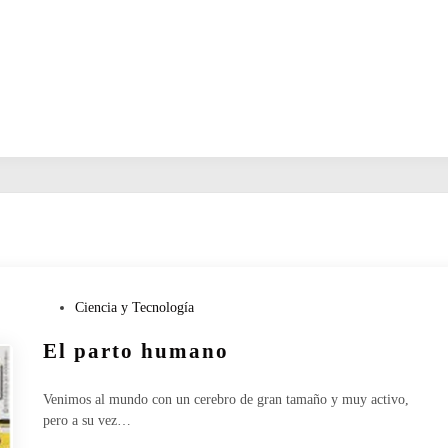
P
Ciencia y Tecnología
u
El parto humano
b
l
i
Venimos al mundo con un cerebro de gran tamaño y muy activo,
c
pero a su vez…
a