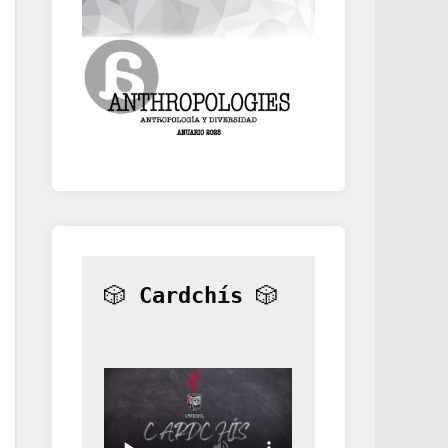
🎲 
Cardchís
 🎲