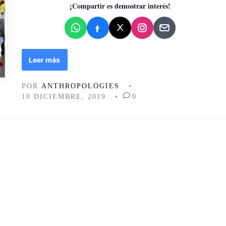
d
¡Compartir es demostrar interés!
o
e
n
E
Leer más
l
p
POR
ANTHROPOLOGIES
•
a
10 DICIEMBRE, 2019
•
0
r
t
o
h
u
m
a
n
o