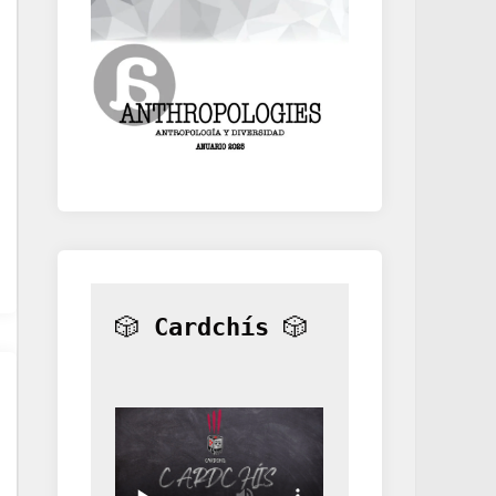
🎲 
Cardchís
 🎲