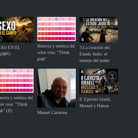
l
a
h
i
s
t
o
Historia y estética del
EXO EN EL
3.La creación del
r
color rosa: “Think
AMPO
Estado Judío: el
i
pink”
manejo del poder
a
storia y estética del
8. Ejército Israelí,
lor rosa: “Think
Mossad y Hamas
nk” (II)
Manuel Carmona