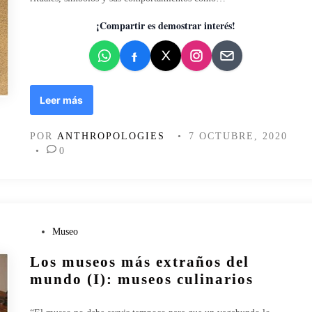
d
o
¡Compartir es demostrar interés!
e
n
P
Leer más
a
r
POR
ANTHROPOLOGIES
•
7 OCTUBRE, 2020
a
•
0
d
o
j
a
s
c
P
Museo
u
u
Los museos más extraños del
l
b
t
l
mundo (I): museos culinarios
u
i
r
c