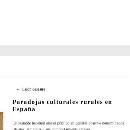
P
Cajón desastre
u
Paradojas culturales rurales en
b
l
España
i
c
Es bastante habitual que el público en general observe determinados
a
rituales, símbolos y sus comportamientos como…