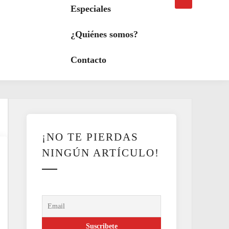
búsqueda
a
Especiales
modo
oscuro
¿Quiénes somos?
Contacto
¡NO TE PIERDAS
NINGÚN ARTÍCULO!