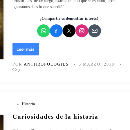
“Historia es, desde luego, exactamente lo que se escribió, pero
t
c
ignoramos si es lo que sucedió”…
r
a
a
d
¡Compartir es demostrar interés!
ñ
o
o
e
s
n
d
e
C
Leer más
l
u
m
r
POR
ANTHROPOLOGIES
•
6 MARZO, 2018
•
u
i
0
n
o
d
s
o
i
(
d
I
a
)
d
P
Historia
:
e
u
m
Curiosidades de la historia
s
b
u
d
l
s
e
i