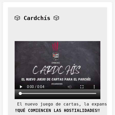
f
i
c
🎲 
Cardchís
 🎲
c
i
ó
n
 El nuevo juego de cartas, la expansión
‼️QUÉ COMIENCEN LAS HOSTIALIDADES‼️