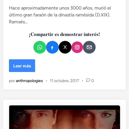
l
Hace aproximadamente unos 3000 años, murió el
i
último gran faraón de la dinastía ramésida (D.XIX).
c
Ramsés…
a
d
¡Compartir es demostrar interés!
o
e
n
¿
Leer más
Q
u
por
anthropologies
•
11 octubre, 2017
•
0
i
é
n
m
a
t
ó
a