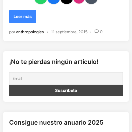
E
Leer más
x
p
por
anthropologies
•
11 septiembre, 2015
•
0
e
d
i
e
n
¡No te pierdas ningún artículo!
t
e
X
:
r
e
a
l
i
Consigue nuestro anuario 2025
d
a