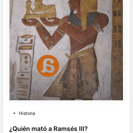
P
Historia
u
b
¿Quién mató a Ramsés III?