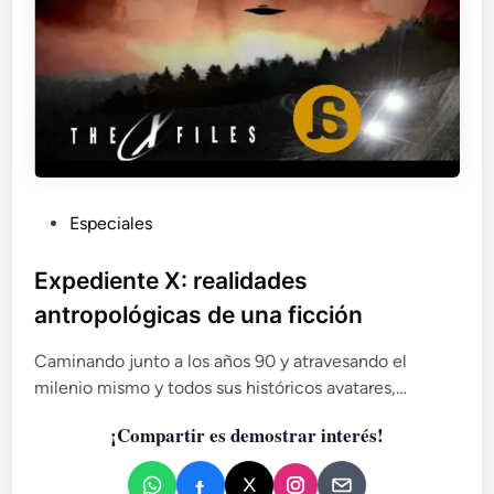
R
a
m
s
é
s
I
I
I
?
P
Especiales
u
b
Expediente X: realidades
l
antropológicas de una ficción
i
c
Caminando junto a los años 90 y atravesando el
a
milenio mismo y todos sus históricos avatares,…
d
¡Compartir es demostrar interés!
o
e
n