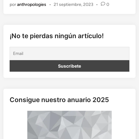
t
por
anthropologies
•
21 septiembre, 2023
•
0
i
l
a
c
i
¡No te pierdas ningún artículo!
ó
n
g
e
n
i
t
a
l
Consigue nuestro anuario 2025
f
e
m
e
n
i
n