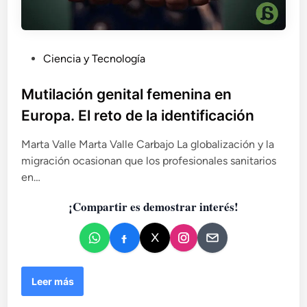
P
Ciencia y Tecnología
u
b
Mutilación genital femenina en
l
Europa. El reto de la identificación
i
c
Marta Valle Marta Valle Carbajo La globalización y la
a
migración ocasionan que los profesionales sanitarios
d
en…
o
¡Compartir es demostrar interés!
e
n
M
Leer más
u