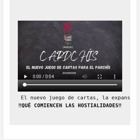
d
e
n
t
i
f
i
c
a
c
i
ó
n
 El nuevo juego de cartas, la expansión
‼️QUÉ COMIENCEN LAS HOSTIALIDADES‼️