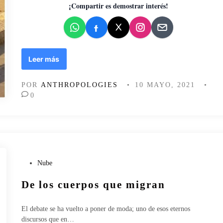
d
¡Compartir es demostrar interés!
o
e
n
U
Leer más
n
a
POR
ANTHROPOLOGIES
•
10 MAYO, 2021
•
h
0
i
s
t
o
r
i
P
a
Nube
u
r
De los cuerpos que migran
b
e
l
a
i
l
El debate se ha vuelto a poner de moda; uno de esos eternos
c
discursos que en…