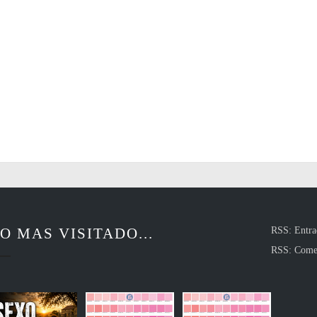
O MAS VISITADO...
RSS: Entra
RSS: Come