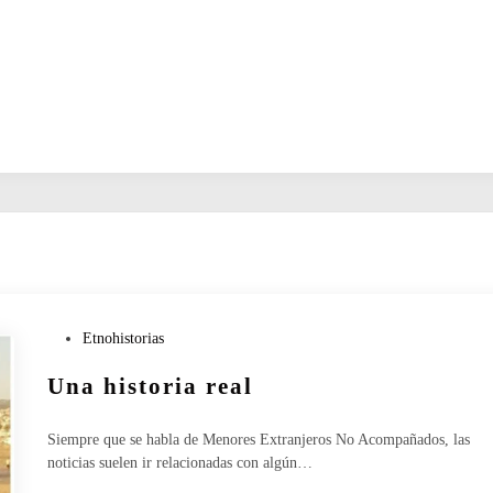
P
Etnohistorias
u
Una historia real
b
l
i
Siempre que se habla de Menores Extranjeros No Acompañados, las
c
noticias suelen ir relacionadas con algún…
a