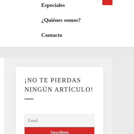
búsqueda
a
Especiales
modo
oscuro
¿Quiénes somos?
Contacto
¡NO TE PIERDAS
NINGÚN ARTÍCULO!