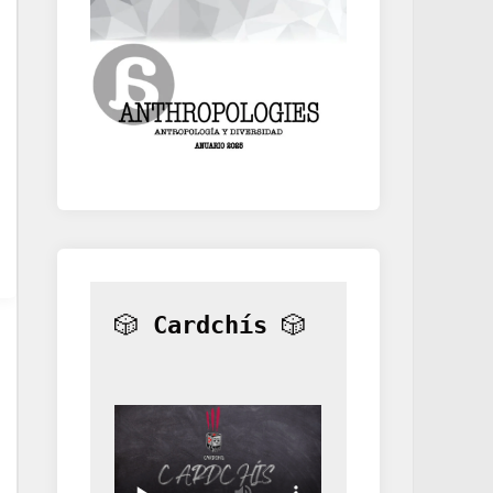
🎲 
Cardchís
 🎲