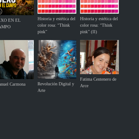
Historia y estética del
Historia y estética del
EXO EN EL
color rosa: “Think
color rosa: “Think
AMPO
pink”
pink” (II)
Fatima Centenero de
Revolución Digital y
nuel Carmona
Arce
Arte