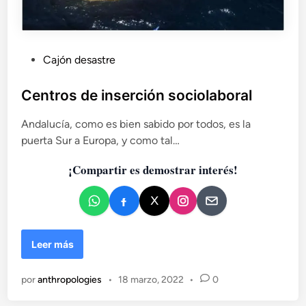
P
Cajón desastre
u
b
Centros de inserción sociolaboral
l
Andalucía, como es bien sabido por todos, es la
i
puerta Sur a Europa, y como tal…
c
a
¡Compartir es demostrar interés!
d
o
e
n
C
Leer más
e
n
por
anthropologies
•
18 marzo, 2022
•
0
t
r