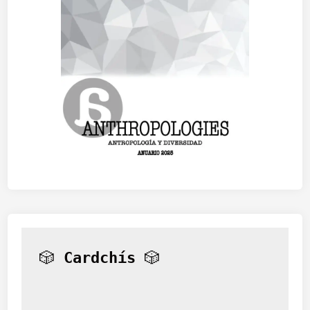
o
r
a
l
🎲 
Cardchís
 🎲