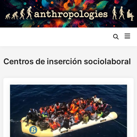
Saltar
al
contenido
Me
Abrir
búsqueda
prin
Centros de inserción sociolaboral