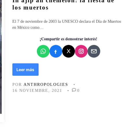
In ajíp an chemélon: la fiesta de
l
los muertos
i
c
El 7 de noviembre de 2003 la UNESCO declara el Día de Muertos
a
en México como…
d
o
¡Compartir es demostrar interés!
e
n
I
Leer más
n
a
POR
ANTHROPOLOGIES
•
j
16 NOVIEMBRE, 2021
•
0
í
p
a
n
c
h