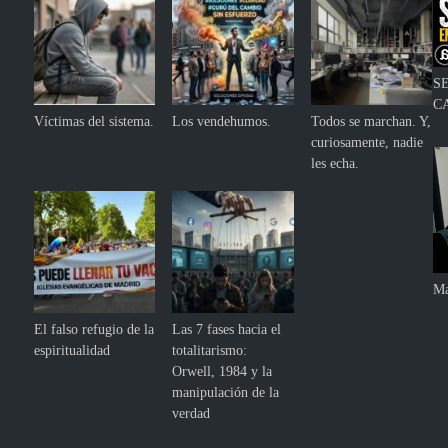
S
C
Víctimas del sistema.
Los vendehumos.
Todos se marchan. Y,
curiosamente, nadie
les echa.
Ma
El falso refugio de la
Las 7 fases hacia el
espiritualidad
totalitarismo:
Orwell, 1984 y la
manipulación de la
verdad