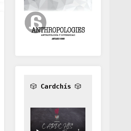
🎲 
Cardchís
 🎲