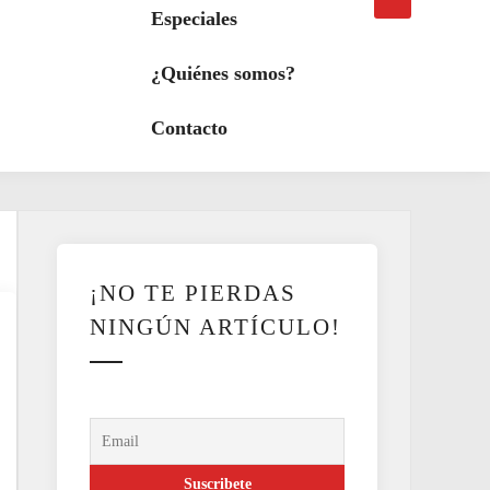
búsqueda
a
Especiales
modo
oscuro
¿Quiénes somos?
Contacto
¡NO TE PIERDAS
NINGÚN ARTÍCULO!