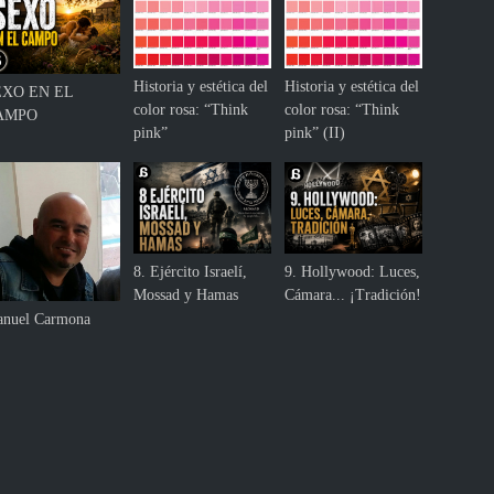
i
g
n
i
Historia y estética del
Historia y estética del
EXO EN EL
f
color rosa: “Think
color rosa: “Think
AMPO
i
pink”
pink” (II)
c
a
d
o
8. Ejército Israelí,
9. Hollywood: Luces,
Mossad y Hamas
Cámara... ¡Tradición!
nuel Carmona