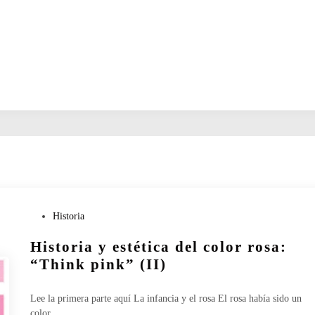
P
Historia
u
Historia y estética del color rosa:
b
l
“Think pink” (II)
i
c
Lee la primera parte aquí La infancia y el rosa El rosa había sido un
a
color…