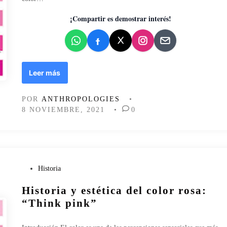
d
o
¡Compartir es demostrar interés!
e
n
H
Leer más
i
s
POR
ANTHROPOLOGIES
•
t
8 NOVIEMBRE, 2021
•
0
o
r
i
a
y
e
P
Historia
s
u
Historia y estética del color rosa:
t
b
é
l
“Think pink”
t
i
i
c