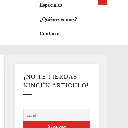
búsqueda
a
Especiales
modo
oscuro
¿Quiénes somos?
Contacto
¡NO TE PIERDAS
NINGÚN ARTÍCULO!