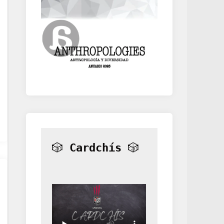
🎲 
Cardchís
 🎲