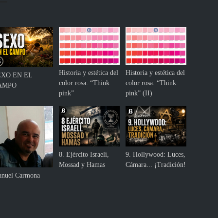
i
s
m
o
e
s
p
Historia y estética del
Historia y estética del
EXO EN EL
a
color rosa: “Think
color rosa: “Think
AMPO
ñ
pink”
pink” (II)
o
l
8. Ejército Israelí,
9. Hollywood: Luces,
Mossad y Hamas
Cámara... ¡Tradición!
nuel Carmona