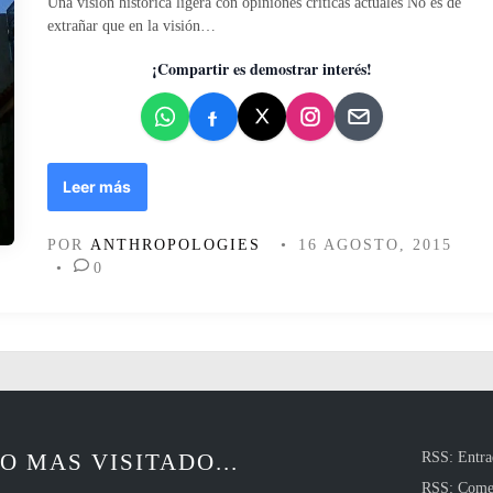
Una visión histórica ligera con opiniones críticas actuales No es de
k
p
c
extrañar que en la visión…
p
u
a
i
d
d
¡Compartir es demostrar interés!
n
o
o
k
s
e
”
e
n
r
y
E
Leer más
n
l
o
r
POR
ANTHROPOLOGIES
•
16 AGOSTO, 2015
f
e
•
0
u
g
e
e
n
e
r
a
c
i
O MAS VISITADO...
RSS: Entra
o
n
RSS: Come