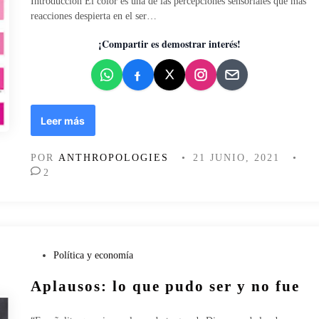
Introducción El color es una de las percepciones sensoriales que más
c
a
reacciones despierta en el ser…
a
d
d
o
¡Compartir es demostrar interés!
e
e
l
n
c
o
l
H
Leer más
o
i
r
s
r
POR
ANTHROPOLOGIES
•
21 JUNIO, 2021
•
t
o
2
o
s
r
a
i
:
a
“
y
T
e
P
Política y economía
h
s
u
i
Aplausos: lo que pudo ser y no fue
t
b
n
é
l
k
t
i