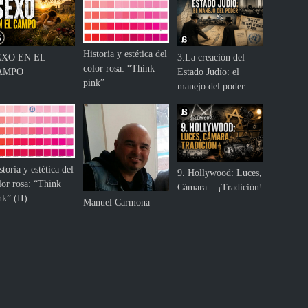
Historia y estética del
EXO EN EL
3.La creación del
color rosa: “Think
AMPO
Estado Judío: el
pink”
manejo del poder
storia y estética del
9. Hollywood: Luces,
lor rosa: “Think
Cámara... ¡Tradición!
nk” (II)
Manuel Carmona