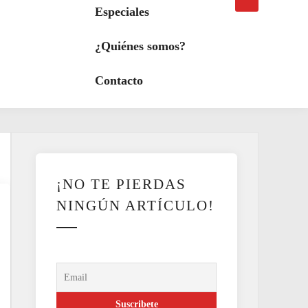
búsqueda
a
Especiales
modo
oscuro
¿Quiénes somos?
Contacto
¡NO TE PIERDAS
NINGÚN ARTÍCULO!