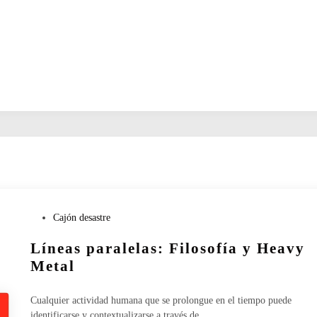
P
Cajón desastre
u
Líneas paralelas: Filosofía y Heavy
b
l
Metal
i
c
Cualquier actividad humana que se prolongue en el tiempo puede
a
identificarse y contextualizarse a través de…