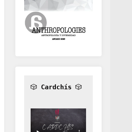
🎲 
Cardchís
 🎲