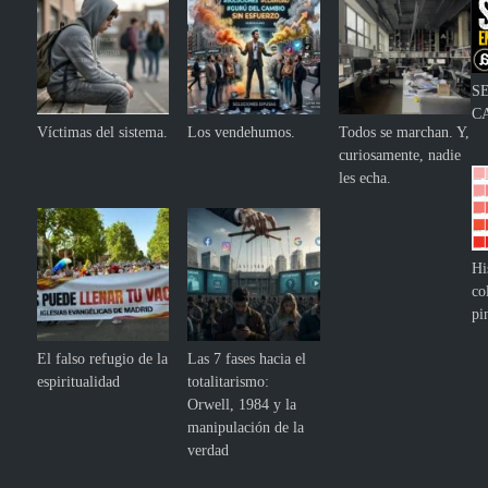
S
C
Víctimas del sistema.
Los vendehumos.
Todos se marchan. Y,
curiosamente, nadie
les echa.
Hi
co
pi
El falso refugio de la
Las 7 fases hacia el
espiritualidad
totalitarismo:
Orwell, 1984 y la
manipulación de la
verdad