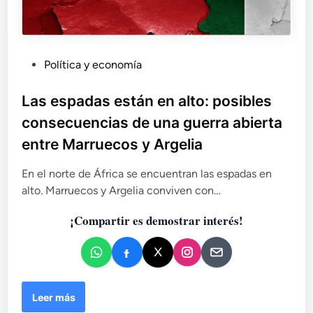
P
Política y economía
u
b
Las espadas están en alto: posibles
l
consecuencias de una guerra abierta
i
entre Marruecos y Argelia
c
a
En el norte de África se encuentran las espadas en
d
alto. Marruecos y Argelia conviven con…
o
e
¡Compartir es demostrar interés!
n
L
Leer más
a