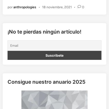
s
por
anthropologies
•
18 noviembre, 2021
•
0
e
s
p
a
d
¡No te pierdas ningún artículo!
a
s
e
s
t
á
n
e
n
Consigue nuestro anuario 2025
a
l
t
o
:
p