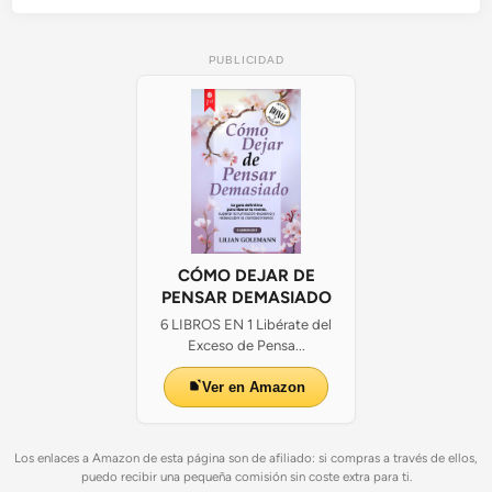
M
a
PUBLICIDAD
r
r
u
e
c
o
s
y
A
r
CÓMO DEJAR DE
g
PENSAR DEMASIADO
e
6 LIBROS EN 1 Libérate del
l
Exceso de Pensa...
i
Ver en Amazon
a
Los enlaces a Amazon de esta página son de afiliado: si compras a través de ellos,
puedo recibir una pequeña comisión sin coste extra para ti.