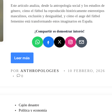
d
Este artículo analiza, desde la antropología social y los estudios de
o
género, cómo el fútbol ha reproducido históricamente estereotipos
e
masculinos, exclusión y desigualdad, y cómo el auge del fútbol
n
femenino está transformando estos imaginarios en España.
¡Compartir es demostrar interés!
F
Leer más
ú
t
POR
ANTHROPOLOGIES
•
10 FEBRERO, 2026
b
•
0
o
l
y
p
e
r
P
Cajón desastre
s
u
Política y economía