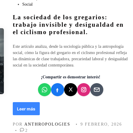
p
b
Social
e
l
La sociedad de los gregarios:
c
i
t
c
trabajo invisible y desigualdad en
i
a
el ciclismo profesional.
v
d
a
o
Este artículo analiza, desde la sociología pública y la antropología
d
e
social, cómo la figura del gregario en el ciclismo profesional refleja
e
n
las dinámicas de clase trabajadora, precariedad laboral y desigualdad
g
social en la sociedad contemporánea.
é
n
¡Compartir es demostrar interés!
e
r
o
:
d
L
Leer más
e
a
s
s
i
POR
ANTHROPOLOGIES
•
9 FEBRERO, 2026
o
g
•
2