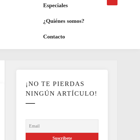
búsqueda
a
Especiales
modo
oscuro
¿Quiénes somos?
Contacto
¡NO TE PIERDAS
NINGÚN ARTÍCULO!