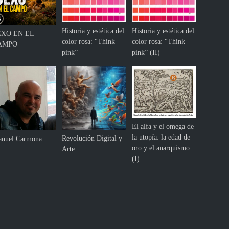
u
a
l
Historia y estética del
Historia y estética del
EXO EN EL
d
color rosa: “Think
color rosa: “Think
AMPO
a
pink”
pink” (II)
d
e
n
e
l
c
i
El alfa y el omega de
c
la utopía: la edad de
Revolución Digital y
nuel Carmona
l
oro y el anarquismo
Arte
i
(I)
s
m
o
p
r
o