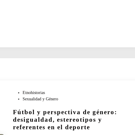
P
Etnohistorias
u
Sexualidad y Género
b
Fútbol y perspectiva de género:
l
i
desigualdad, estereotipos y
c
referentes en el deporte
a