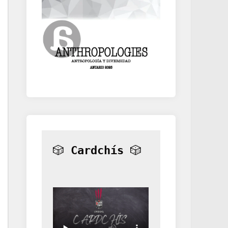
🎲 
Cardchís
 🎲