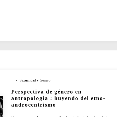
P
Sexualidad y Género
u
Perspectiva de género en
b
l
antropología : huyendo del etno-
i
androcentrismo
c
a