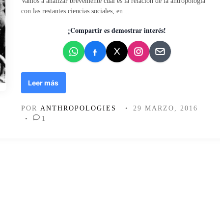
Vamos a analizar brevemente cuál es la relación de la antropología
d
con las restantes ciencias sociales, en…
o
e
¡Compartir es demostrar interés!
n
P
Leer más
e
r
POR
ANTHROPOLOGIES
•
29 MARZO, 2016
s
•
1
p
e
c
t
i
v
a
d
e
g