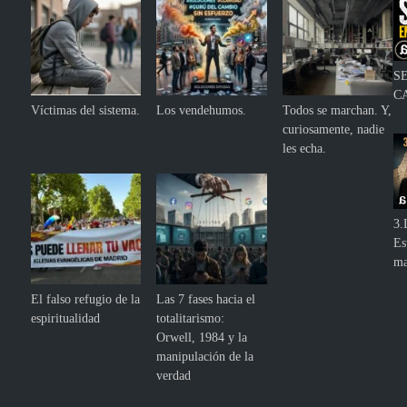
S
C
Víctimas del sistema.
Los vendehumos.
Todos se marchan. Y,
curiosamente, nadie
les echa.
3.
Es
ma
El falso refugio de la
Las 7 fases hacia el
espiritualidad
totalitarismo:
Orwell, 1984 y la
manipulación de la
verdad