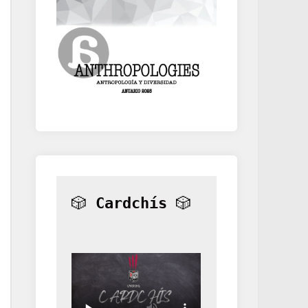
🎲 
Cardchís
 🎲