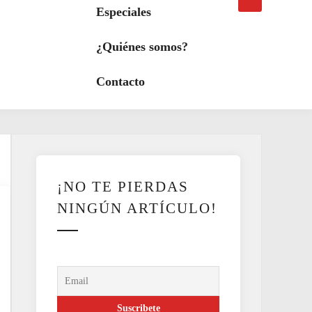
búsqueda
a
Especiales
modo
oscuro
¿Quiénes somos?
Contacto
¡NO TE PIERDAS
NINGÚN ARTÍCULO!