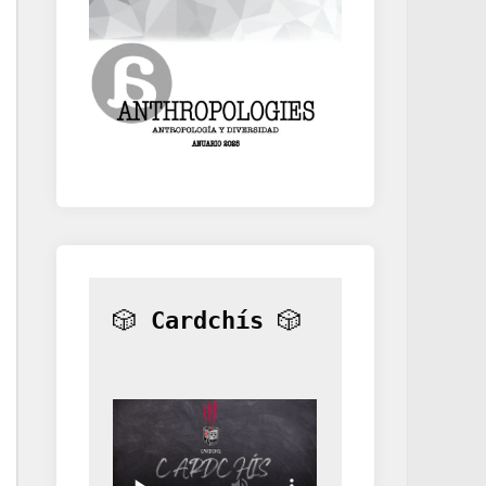
🎲 
Cardchís
 🎲