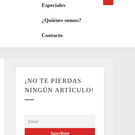
búsqueda
a
Especiales
modo
oscuro
¿Quiénes somos?
Contacto
¡NO TE PIERDAS
NINGÚN ARTÍCULO!