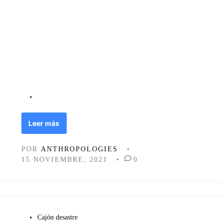
P
Leer más
e
q
POR
ANTHROPOLOGIES
•
u
15 NOVIEMBRE, 2021
•
0
e
ñ
a
s
v
i
P
Cajón desastre