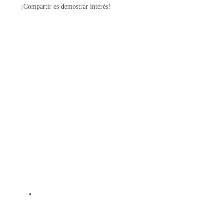
d
¡Compartir es demostrar interés!
o
e
n