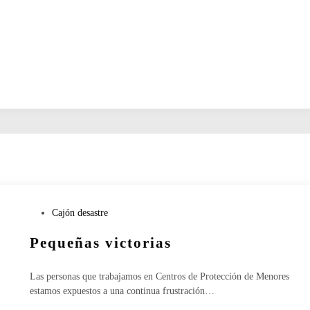
P
Cajón desastre
u
Pequeñas victorias
b
l
i
Las personas que trabajamos en Centros de Protección de Menores
c
estamos expuestos a una continua frustración…
a