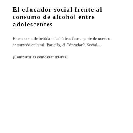
c
u
El educador social frente al
t
b
o
l
consumo de alcohol entre
r
i
adolescentes
i
c
a
a
El consumo de bebidas alcohólicas forma parte de nuestro
s
d
entramado cultural. Por ello, el Educador/a Social…
o
e
¡Compartir es demostrar interés!
n