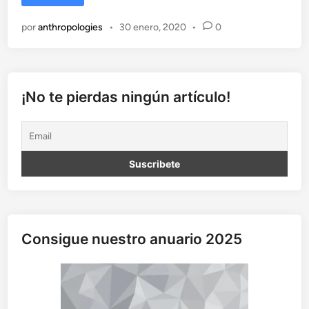
o
m
por
anthropologies
•
30 enero, 2020
•
0
o
s
l
a
s
¡No te pierdas ningún artículo!
h
i
j
a
s
d
e
E
v
Consigue nuestro anuario 2025
a
y
l
o
s