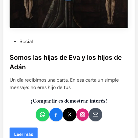
P
Social
u
b
Somos las hijas de Eva y los hijos de
l
Adán
i
c
Un día recibimos una carta. En esa carta un simple
a
mensaje: no eres hijo de tus…
d
¡Compartir es demostrar interés!
o
e
n
S
Leer más