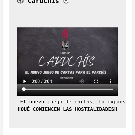
🎲 
Cardchís
 🎲
 El nuevo juego de cartas, la expansión
‼️QUÉ COMIENCEN LAS HOSTIALIDADES‼️