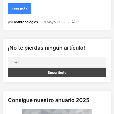
M
Leer más
y
t
por
anthropologies
•
9 mayo, 2022
•
0
h
o
s
,
c
¡No te pierdas ningún artículo!
o
s
m
o
l
o
g
í
a
Consigue nuestro anuario 2025
y
o
i