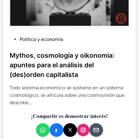
P
Política y economía
u
b
Mythos, cosmología y oikonomia:
l
apuntes para el análisis del
i
(des)orden capitalista
c
a
Todo sistema económico se sostiene en un sistema
d
cosmológico: se articula sobre una cosmovisión que
o
describe…
e
n
¡Compartir es demostrar interés!