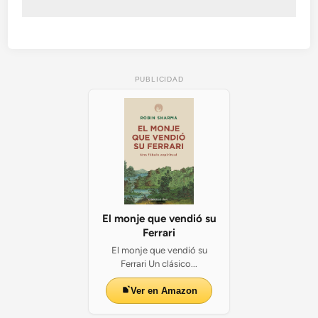
a
p
i
t
a
PUBLICIDAD
l
i
s
t
a
El monje que vendió su
Ferrari
El monje que vendió su
Ferrari Un clásico...
Ver en Amazon