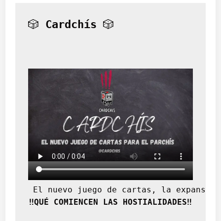
n
á
🎲 
Cardchís
 🎲
l
i
s
i
s
d
e
l
(
d
e
s
)
o
r
d
 El nuevo juego de cartas, la expansión
e
‼️QUÉ COMIENCEN LAS HOSTIALIDADES‼️
n
c