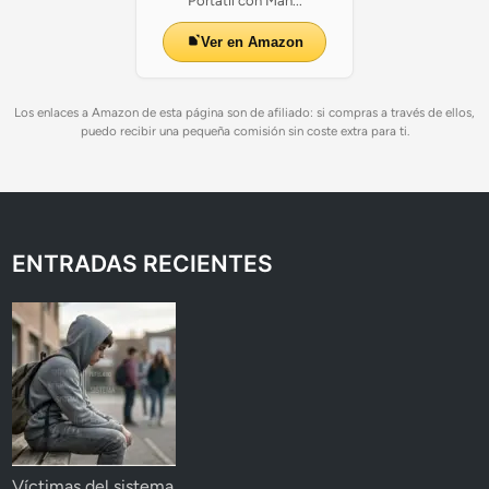
Portatil con Man...
Ver en Amazon
Los enlaces a Amazon de esta página son de afiliado: si compras a través de ellos,
puedo recibir una pequeña comisión sin coste extra para ti.
ENTRADAS RECIENTES
Víctimas del sistema.