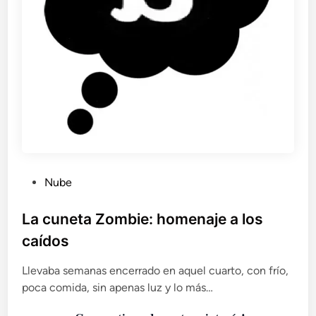
P
Nube
u
b
La cuneta Zombie: homenaje a los
l
caídos
i
c
Llevaba semanas encerrado en aquel cuarto, con frío,
a
poca comida, sin apenas luz y lo más…
d