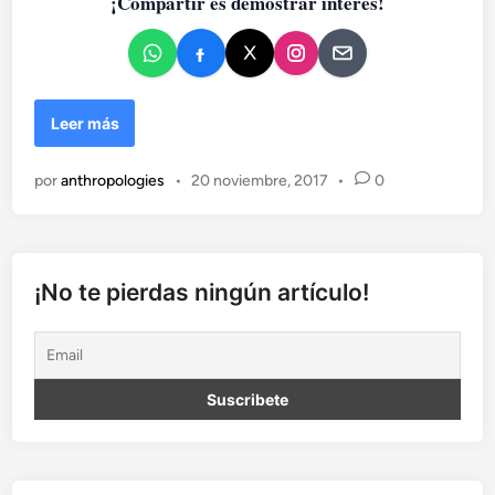
¡Compartir es demostrar interés!
o
e
n
L
Leer más
a
c
por
anthropologies
•
20 noviembre, 2017
•
0
u
n
e
t
a
¡No te pierdas ningún artículo!
Z
o
m
b
i
e
:
h
o