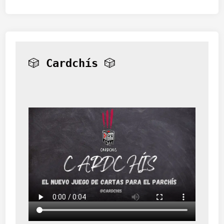
🎲 
Cardchís
 🎲