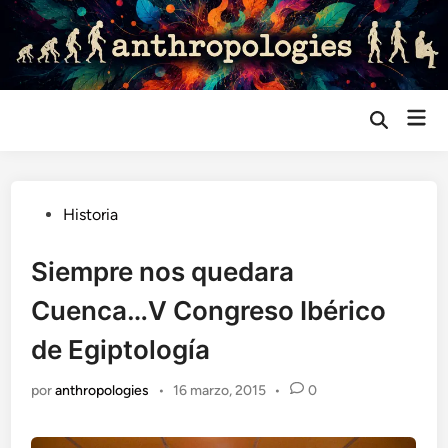
Saltar
al
contenido
Me
Abrir
búsqueda
prin
Publicado
Historia
en
Siempre nos quedara
Cuenca…V Congreso Ibérico
de Egiptología
por
anthropologies
•
16 marzo, 2015
•
0