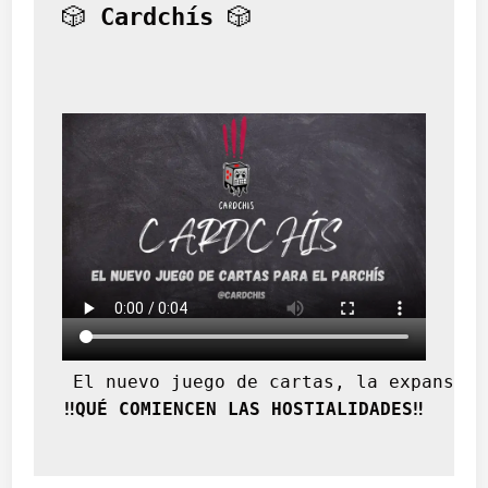
🎲 
Cardchís
 🎲
 El nuevo juego de cartas, la expansión
‼️QUÉ COMIENCEN LAS HOSTIALIDADES‼️