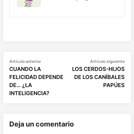
Artículo
Artí
Navegación
Artículo anterior
Artículo siguiente
anterior:
sigu
CUANDO LA
LOS CERDOS-HIJOS
de
FELICIDAD DEPENDE
DE LOS CANÍBALES
entradas
DE… ¿LA
PAPÚES
INTELIGENCIA?
Deja un comentario