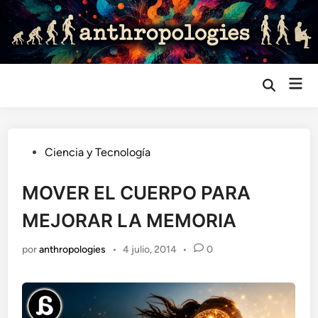
Saltar
al
contenido
Me
Abrir
búsqueda
prin
Publicado
Ciencia y Tecnología
en
MOVER EL CUERPO PARA
MEJORAR LA MEMORIA
por
anthropologies
•
4 julio, 2014
•
0