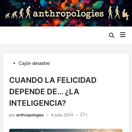
Saltar
al
contenido
Me
Abrir
búsqueda
prin
Publicado
Cajón desastre
en
CUANDO LA FELICIDAD
DEPENDE DE… ¿LA
INTELIGENCIA?
por
anthropologies
•
4 julio, 2014
•
1