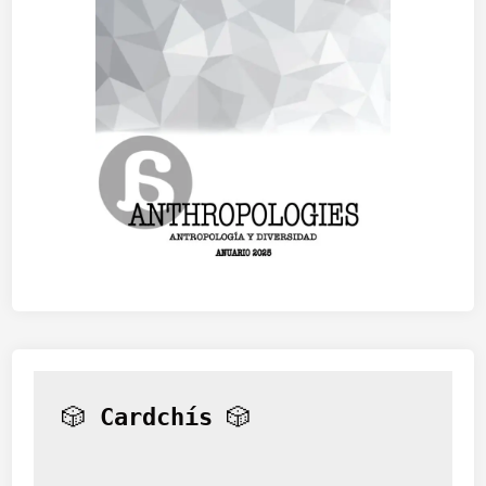
🎲 
Cardchís
 🎲