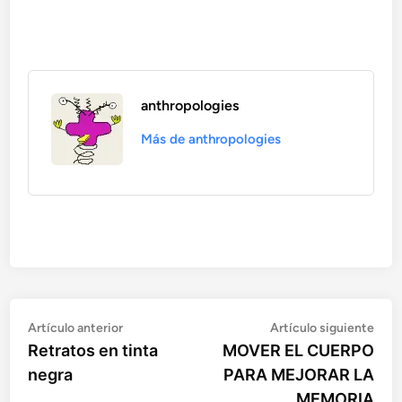
anthropologies
Más de anthropologies
Artículo
Artí
Navegación
Artículo anterior
Artículo siguiente
anterior:
sigu
Retratos en tinta
MOVER EL CUERPO
de
negra
PARA MEJORAR LA
entradas
MEMORIA