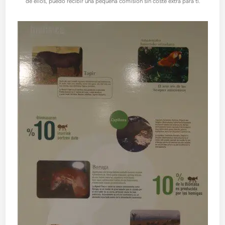
de ellos, puedo recibir una pequeña comisión sin coste extra para ti.