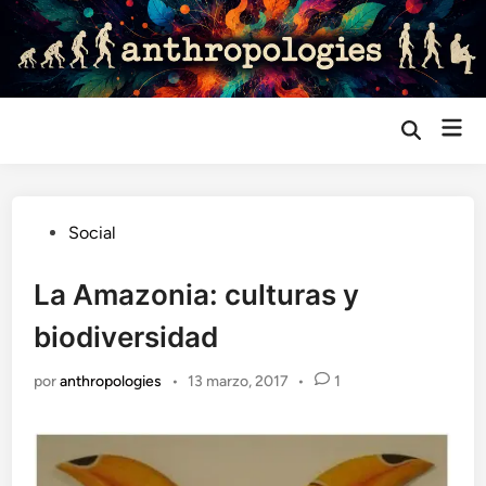
Saltar
al
contenido
Me
Abrir
búsqueda
prin
Publicado
Social
en
La Amazonia: culturas y
biodiversidad
por
anthropologies
•
13 marzo, 2017
•
1