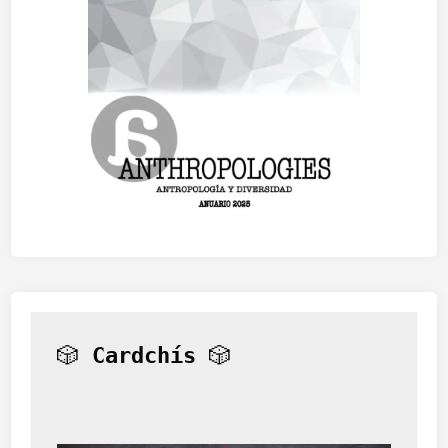
🎲 
Cardchís
 🎲