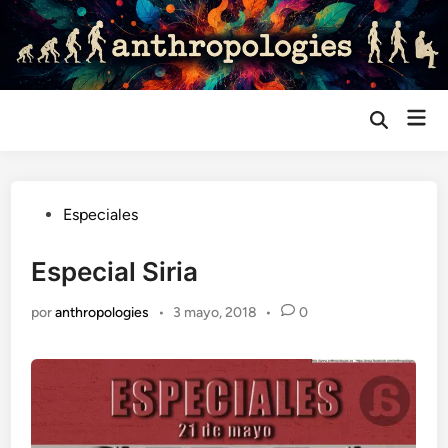
Saltar
al
contenido
Me
Abrir
búsqueda
prin
Publicado
Especiales
en
Especial Siria
por
anthropologies
•
3 mayo, 2018
•
0