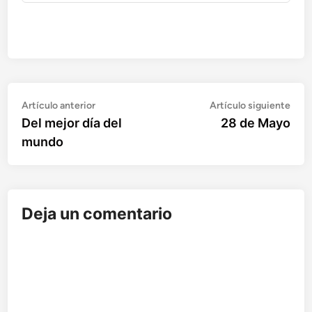
Artículo
Artí
Navegación
Artículo anterior
Artículo siguiente
anterior:
sigu
Del mejor día del
28 de Mayo
de
mundo
entradas
Deja un comentario