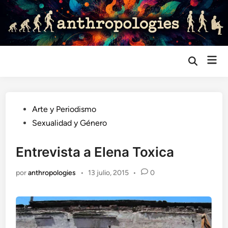
Saltar
al
contenido
Me
Abrir
búsqueda
prin
Publicado
Arte y Periodismo
en
Sexualidad y Género
Entrevista a Elena Toxica
por
anthropologies
•
13 julio, 2015
•
0