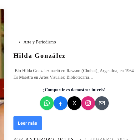
l
l
o
e
X
m
V
b
I
a
I
r
P
Arte y Periodismo
a
u
z
Hilda González
b
o
l
d
i
u
Bio Hilda Gonzalez nació en Rawson (Chubut), Argentina, en 1964.
c
r
Es Maestra en Artes Visuales; Bibliotecaria…
a
a
d
¡Compartir es demostrar interés!
9
o
m
e
e
n
s
e
H
Leer más
s
i
?
l
POR
ANTHROPOLOGIES
•
1 FEBRERO, 2015