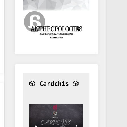
🎲 
Cardchís
 🎲