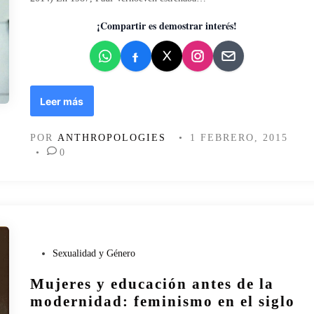
a
d
s
o
¡Compartir es demostrar interés!
m
e
i
n
r
a
d
R
Leer más
a
o
s
b
POR
ANTHROPOLOGIES
•
1 FEBRERO, 2015
o
•
0
c
o
p
:
l
a
h
P
Sexualidad y Género
e
u
r
Mujeres y educación antes de la
b
o
l
modernidad: feminismo en el siglo
i
i