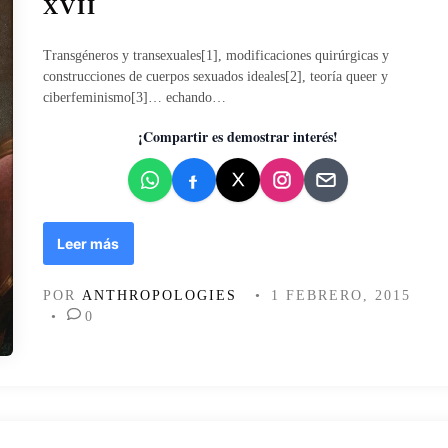
XVII
c
c
i
a
d
Transgéneros y transexuales[1], modificaciones quirúrgicas y
d
a
construcciones de cuerpos sexuados ideales[2], teoría queer y
o
d
ciberfeminismo[3]… echando…
e
p
n
¡Compartir es demostrar interés!
r
o
g
r
a
m
M
Leer más
a
u
d
j
POR
ANTHROPOLOGIES
•
1 FEBRERO, 2015
a
e
•
0
r
e
s
y
e
d