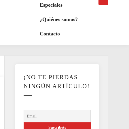
búsqueda
a
Especiales
modo
oscuro
¿Quiénes somos?
Contacto
¡NO TE PIERDAS
NINGÚN ARTÍCULO!