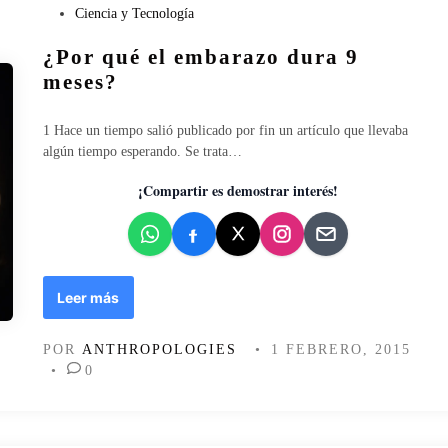
r
P
Ciencia y Tecnología
i
a
u
d
¿Por qué el embarazo dura 9
n
b
a
t
l
meses?
d
e
i
:
e
c
f
1 Hace un tiempo salió publicado por fin un artículo que llevaba
l
a
e
algún tiempo esperando. Se trata…
f
d
m
r
o
i
¡Compartir es demostrar interés!
a
e
n
n
n
i
q
s
u
m
i
o
¿
Leer más
s
e
P
m
n
o
o
POR
ANTHROPOLOGIES
•
1 FEBRERO, 2015
e
r
•
0
l
q
s
u
i
é
g
e