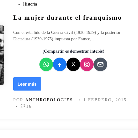
u
P
Historia
c
u
a
La mujer durante el franquismo
b
c
l
i
i
Con el estallido de la Guerra Civil (1936-1939) y la posterior
ó
c
Dictadura (1939-1975) impuesta por Franco,…
n
a
a
d
¡Compartir es demostrar interés!
n
o
t
e
e
n
s
d
L
Leer más
e
a
l
m
a
POR
ANTHROPOLOGIES
•
1 FEBRERO, 2015
u
m
•
16
j
o
e
d
r
e
d
r
u
n