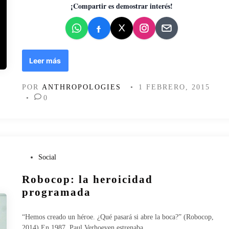
d
¡Compartir es demostrar interés!
o
e
n
C
Leer más
h
a
POR
ANTHROPOLOGIES
•
1 FEBRERO, 2015
r
•
0
l
i
e
H
e
b
P
Social
d
u
Robocop: la heroicidad
o
b
,
l
programada
o
i
t
c
“Hemos creado un héroe. ¿Qué pasará si abre la boca?” (Robocop,
r
a
2014) En 1987, Paul Verhoeven estrenaba…