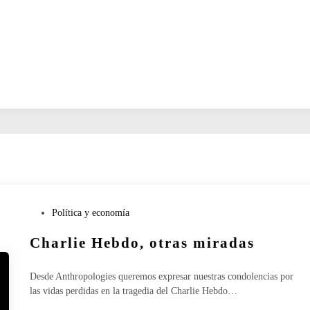
P
Política y economía
u
Charlie Hebdo, otras miradas
b
l
i
Desde Anthropologies queremos expresar nuestras condolencias por
c
las vidas perdidas en la tragedia del Charlie Hebdo…
a