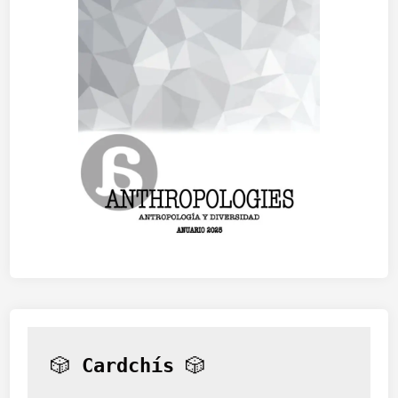
🎲 
Cardchís
 🎲