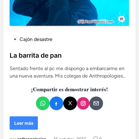
P
Cajón desastre
u
b
La barrita de pan
l
Sentado frente al pc me dispongo a embarcarme en
i
una nueva aventura. Mis colegas de Anthropologies…
c
a
¡Compartir es demostrar interés!
d
o
e
n
L
Leer más
a
b