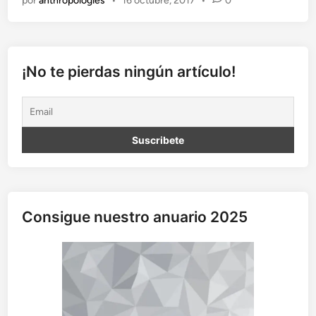
por
anthropologies
•
16 octubre, 2017
•
0
a
r
r
i
t
¡No te pierdas ningún artículo!
a
d
e
p
a
n
Consigue nuestro anuario 2025