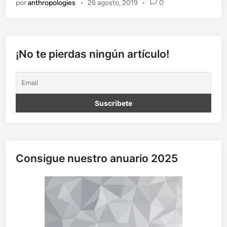
por
anthropologies
•
26 agosto, 2019
•
0
u
e
r
d
o
¡No te pierdas ningún artículo!
s
d
e
u
n
a
d
é
c
Consigue nuestro anuario 2025
a
d
a