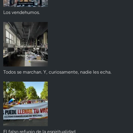
Los vendehumos.
Todos se marchan. Y, curiosamente, nadie les echa.
El falso refugio de la espiritualidad