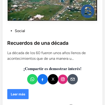
P
Social
u
b
Recuerdos de una década
l
La década de los 60 fueron unos años llenos de
i
acontecimientos que de una manera u…
c
a
¡Compartir es demostrar interés!
d
o
e
n
R
Leer más
e
c