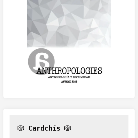
🎲 
Cardchís
 🎲