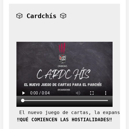
l
🎲 
Cardchís
 🎲
 El nuevo juego de cartas, la expansión
‼️QUÉ COMIENCEN LAS HOSTIALIDADES‼️