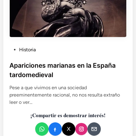
P
Historia
u
b
Apariciones marianas en la España
l
tardomedieval
i
c
Pese a que vivimos en una sociedad
a
preeminentemente racional, no nos resulta extraño
d
leer o ver…
o
¡Compartir es demostrar interés!
e
n