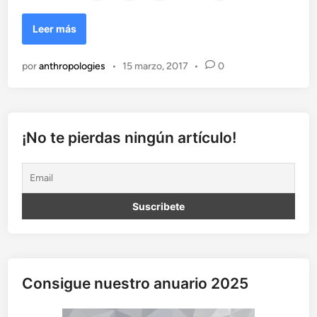
A
Leer más
p
a
por
anthropologies
•
15 marzo, 2017
•
0
r
i
c
i
o
¡No te pierdas ningún artículo!
n
e
s
m
a
r
i
a
n
Consigue nuestro anuario 2025
a
s
e