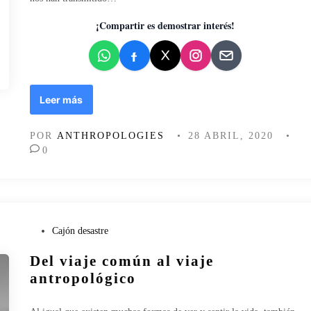
d
o
¡Compartir es demostrar interés!
e
n
P
Leer más
e
r
POR
ANTHROPOLOGIES
•
28 ABRIL, 2020
•
i
0
p
l
o
s
a
l
P
Cajón desastre
o
u
Del viaje común al viaje
s
b
c
l
antropológico
o
i
n
c