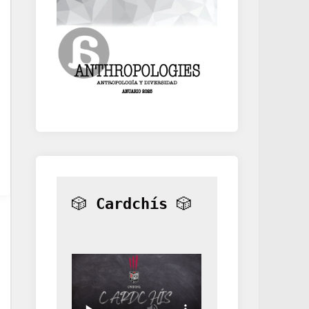
🎲 
Cardchís
 🎲