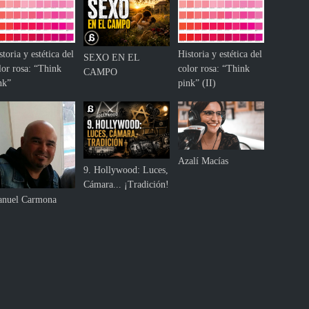
storia y estética del
Historia y estética del
SEXO EN EL
lor rosa: “Think
color rosa: “Think
CAMPO
nk”
pink” (II)
Azalí Macías
9. Hollywood: Luces,
Cámara... ¡Tradición!
nuel Carmona