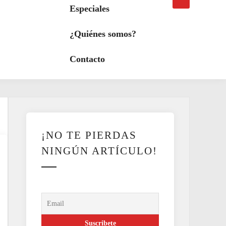
búsqueda
a
Especiales
modo
oscuro
¿Quiénes somos?
Contacto
¡NO TE PIERDAS
NINGÚN ARTÍCULO!