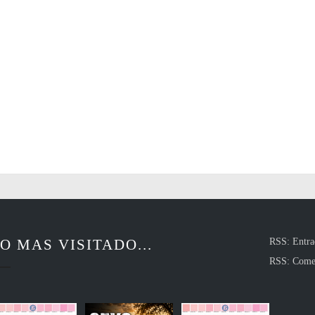
O MAS VISITADO...
RSS: Entra
RSS: Come