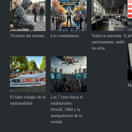
Hi
co
pi
Víctimas del sistema.
Los vendehumos.
Todos se marchan. Y,
curiosamente, nadie
les echa.
Ma
El falso refugio de la
Las 7 fases hacia el
espiritualidad
totalitarismo:
Orwell, 1984 y la
manipulación de la
verdad