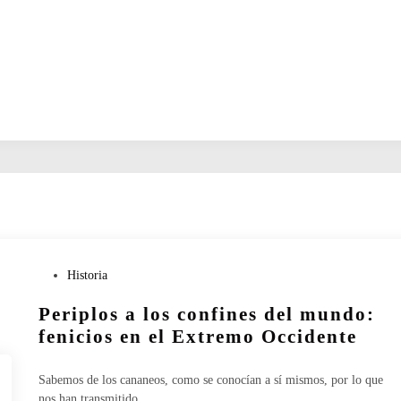
P
Historia
u
Periplos a los confines del mundo:
b
l
fenicios en el Extremo Occidente
i
c
Sabemos de los cananeos, como se conocían a sí mismos, por lo que
a
nos han transmitido…