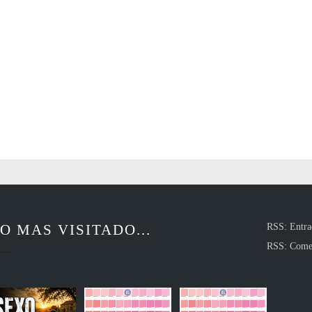
O MAS VISITADO...
RSS: Entra
RSS: Come