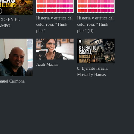
Historia y estética del
Historia y estética del
EXO EN EL
color rosa: “Think
color rosa: “Think
AMPO
pink”
pink” (II)
Azalí Macías
8. Ejército Israelí,
Mossad y Hamas
nuel Carmona