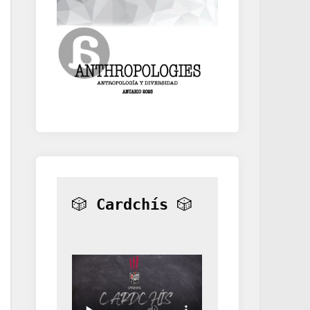
🎲 
Cardchís
 🎲