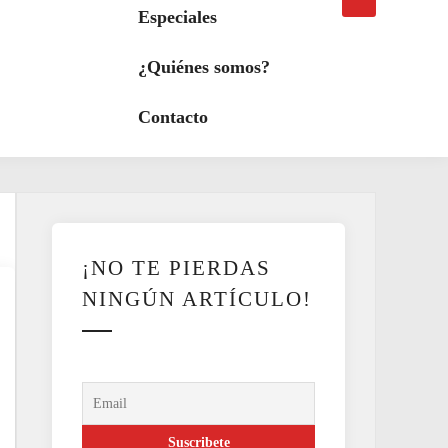
búsqueda
a
Especiales
modo
oscuro
¿Quiénes somos?
Contacto
¡NO TE PIERDAS
NINGÚN ARTÍCULO!