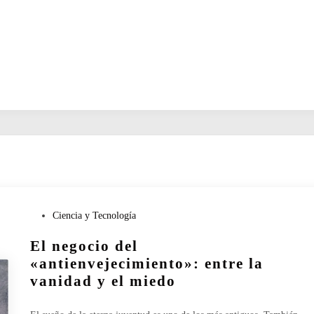
P
Ciencia y Tecnología
u
El negocio del
b
l
«antienvejecimiento»: entre la
i
vanidad y el miedo
c
a