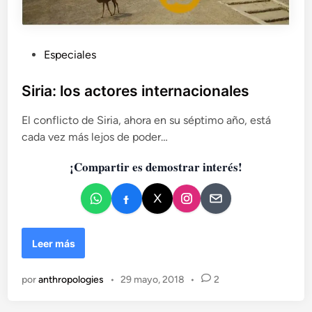
P
Especiales
u
b
Siria: los actores internacionales
l
El conflicto de Siria, ahora en su séptimo año, está
i
cada vez más lejos de poder…
c
a
¡Compartir es demostrar interés!
d
o
e
n
S
Leer más
i
r
por
anthropologies
•
29 mayo, 2018
•
2
i
a