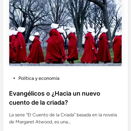
P
Política y economía
u
b
Evangélicos o ¿Hacia un nuevo
l
cuento de la criada?
i
c
La serie “El Cuento de la Criada” basada en la novela
a
de Margaret Atwood, es una…
d