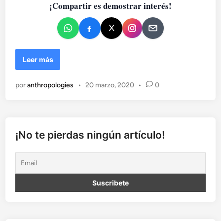
¡Compartir es demostrar interés!
o
e
n
E
Leer más
v
a
por
anthropologies
•
20 marzo, 2020
•
0
n
g
é
l
i
¡No te pierdas ningún artículo!
c
o
s
o
¿
H
a
c