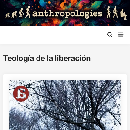
Saltar
al
contenido
Me
Abrir
búsqueda
prin
Teología de la liberación