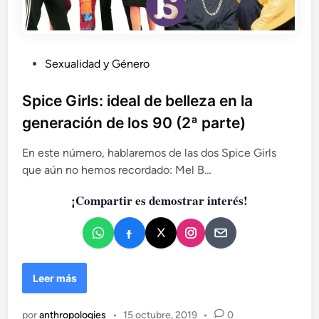
P
Sexualidad y Género
u
b
Spice Girls: ideal de belleza en la
l
generación de los 90 (2ª parte)
i
c
En este número, hablaremos de las dos Spice Girls
a
que aún no hemos recordado: Mel B…
d
¡Compartir es demostrar interés!
o
e
n
S
Leer más
p
i
por
anthropologies
•
15 octubre, 2019
•
0