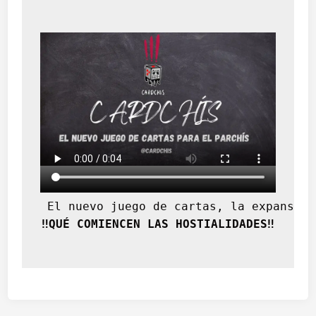
(
2
ª
p
a
r
t
e
)
 El nuevo juego de cartas, la expansión
‼️QUÉ COMIENCEN LAS HOSTIALIDADES‼️