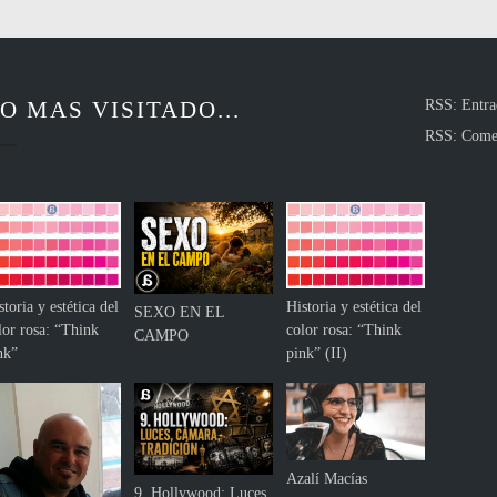
p
e
r
m
O MAS VISITADO...
RSS: Entra
a
n
RSS: Come
e
c
e
r
e
n
l
storia y estética del
Historia y estética del
SEXO EN EL
a
lor rosa: “Think
color rosa: “Think
CAMPO
s
nk”
pink” (II)
o
m
b
r
a
Azalí Macías
m
9. Hollywood: Luces,