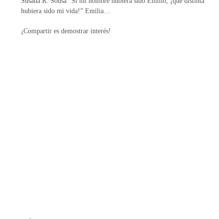
Susana R. Sousa “Si mi nombre hubiera sido Emilio, ¡qué distinta
d
hubiera sido mi vida!” Emilia…
o
e
¡Compartir es demostrar interés!
n