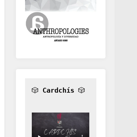
🎲 
Cardchís
 🎲