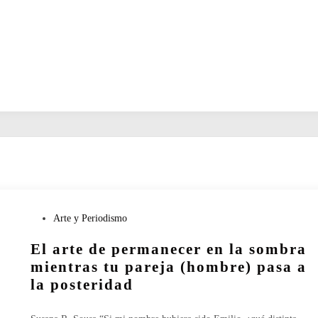
P
Arte y Periodismo
u
El arte de permanecer en la sombra
b
l
mientras tu pareja (hombre) pasa a
i
la posteridad
c
a