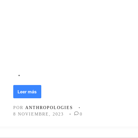
E
Leer más
l
a
POR
ANTHROPOLOGIES
•
r
8 NOVIEMBRE, 2023
•
0
t
e
d
e