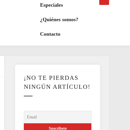
búsqueda
a
Especiales
modo
oscuro
¿Quiénes somos?
Contacto
¡NO TE PIERDAS
NINGÚN ARTÍCULO!