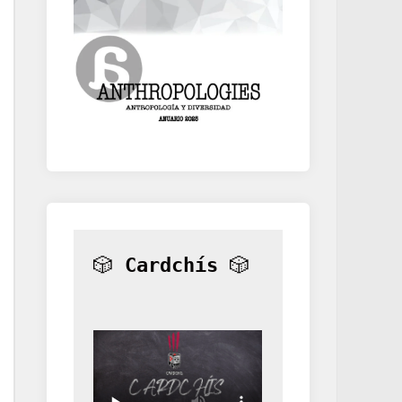
🎲 
Cardchís
 🎲