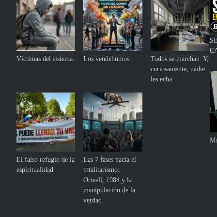
S
C
Víctimas del sistema.
Los vendehumos.
Todos se marchan. Y,
curiosamente, nadie
les echa.
Ma
El falso refugio de la
Las 7 fases hacia el
espiritualidad
totalitarismo:
Orwell, 1984 y la
manipulación de la
verdad