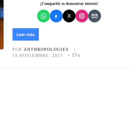
d
¡Compartir es demostrar interés!
o
e
n
A
Leer más
n
o
POR
ANTHROPOLOGIES
•
m
19 NOVIEMBRE, 2015
•
0
a
l
í
a
s