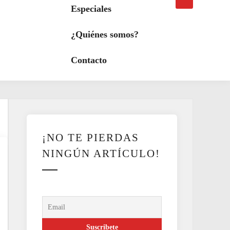
búsqueda
a
Especiales
modo
oscuro
¿Quiénes somos?
Contacto
¡NO TE PIERDAS
NINGÚN ARTÍCULO!