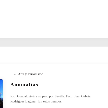
P
Arte y Periodismo
u
Anomalías
b
l
i
Río Guadalquivir a su paso por Sevilla. Foto: Juan Gabriel
c
Rodríguez Laguna En estos tiempos…
a