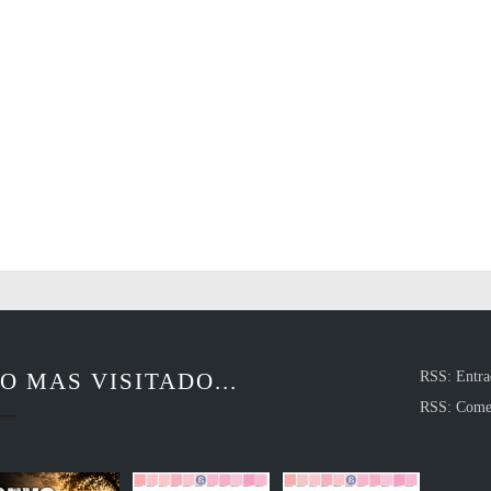
O MAS VISITADO...
RSS: Entra
RSS: Come